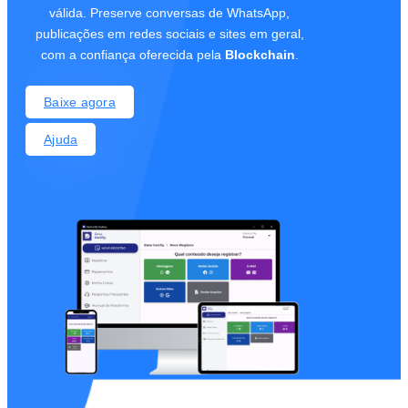
válida. Preserve conversas de WhatsApp,
publicações em redes sociais e sites em geral,
com a confiança oferecida pela
Blockchain
.
Baixe agora
Ajuda