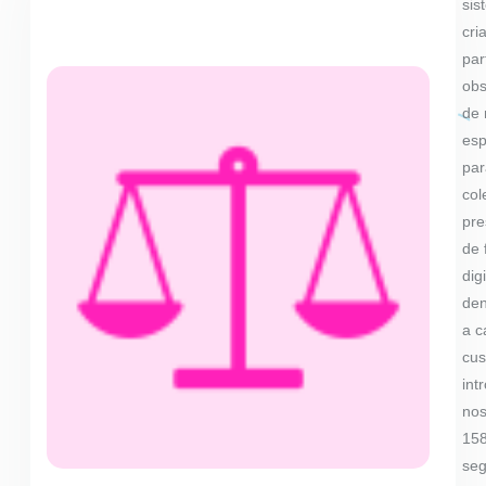
sis
cri
par
ob
de
esp
par
col
pre
de 
digi
den
a c
cus
int
nos
158
seg