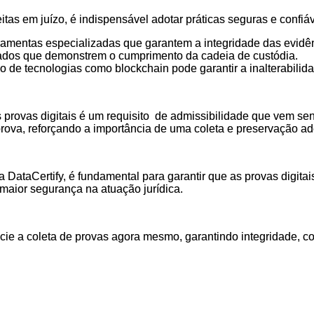
eitas em juízo, é indispensável adotar práticas seguras e confi
erramentas especializadas que garantem a integridade das evidê
lhados que demonstrem o cumprimento da cadeia de custódia.
o de tecnologias como blockchain pode garantir a inalterabilid
s provas digitais é um requisito de admissibilidade que vem s
rova, reforçando a importância de uma coleta e preservação a
 DataCertify, é fundamental para garantir que as provas digit
maior segurança na atuação jurídica.
nicie a coleta de provas agora mesmo, garantindo integridade, c