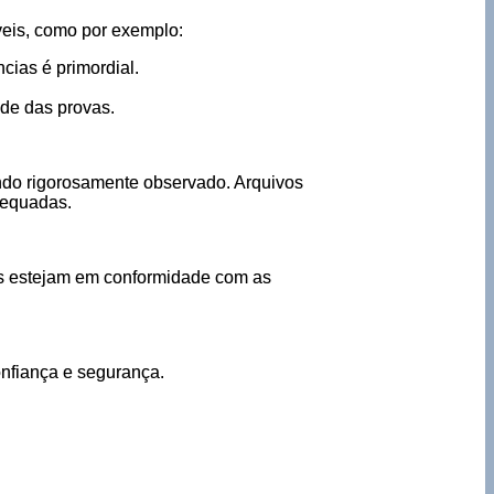
áveis, como por exemplo:
ncias é primordial.
ade das provas.
endo rigorosamente observado. Arquivos
dequadas.
ais estejam em conformidade com as
onfiança e segurança.