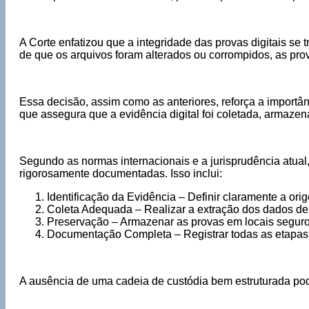
A Corte enfatizou que a integridade das provas digitais se
de que os arquivos foram alterados ou corrompidos, as pro
Essa decisão, assim como as anteriores, reforça a importân
que assegura que a evidência digital foi coletada, armaze
Segundo as normas internacionais e a jurisprudência atu
rigorosamente documentadas. Isso inclui:
Identificação da Evidência – Definir claramente a orig
Coleta Adequada – Realizar a extração dos dados de 
Preservação – Armazenar as provas em locais seguros
Documentação Completa – Registrar todas as etapas d
A ausência de uma cadeia de custódia bem estruturada pod