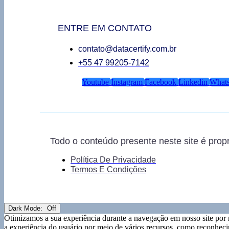
ENTRE EM CONTATO
contato@datacertify.com.br
+55 47 99205-7142
Youtube
Instagram
Facebook
Linkedin
What
Todo o conteúdo presente neste site é pro
Política De Privacidade
Termos E Condições
Dark Mode:
Otimizamos a sua experiência durante a navegação em nosso site por 
a experiência do usuário por meio de vários recursos, como reconheci