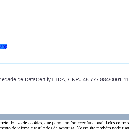
sapp
priedade de DataCertify LTDA, CNPJ 48.777.884/0001-11
meio do uso de cookies, que permitem fornecer funcionalidades como se
mento de idioma e resultados de pesquisa. Nosso site também pode usar 