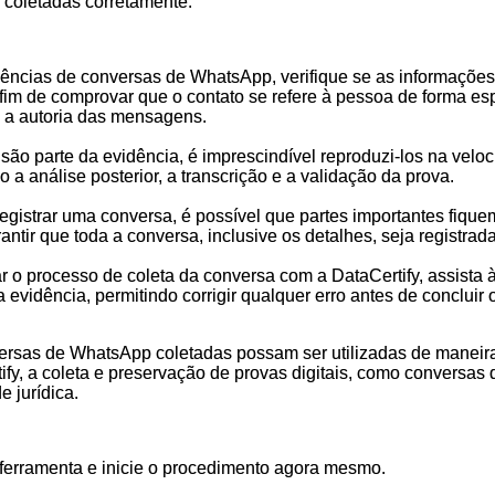
m coletadas corretamente:
idências de conversas de WhatsApp, verifique se as informaçõ
fim de comprovar que o contato se refere à pessoa de forma espec
e a autoria das mensagens.
 parte da evidência, é imprescindível reproduzi-los na velocid
a análise posterior, a transcrição e a validação da prova.
egistrar uma conversa, é possível que partes importantes fique
ntir que toda a conversa, inclusive os detalhes, seja registrada
ar o processo de coleta da conversa com a DataCertify, assista à
evidência, permitindo corrigir qualquer erro antes de concluir o
versas de WhatsApp coletadas possam ser utilizadas de manei
ify, a coleta e preservação de provas digitais, como conversas
 jurídica.
 ferramenta e inicie o procedimento agora mesmo.