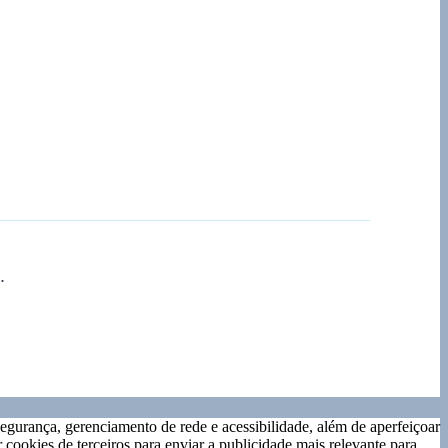
.
gurança, gerenciamento de rede e acessibilidade, além de aperfeiçoar
cookies de terceiros para enviar a publicidade mais relevante para