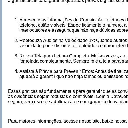
algumas dicas para garantir que suas provas digitais seja
Apresente as Informações de Contato: Ao coletar ev
telefone, estão visíveis. Especificamente o número, a 
interlocutores e assegura que não haja dúvidas sobr
Reproduza Áudios na Velocidade 1x: Quando áudios são
velocidade pode distorcer o conteúdo, comprometendo 
Role a Tela para Leitura Completa: Muitas vezes, ao r
for rolada completamente. Sempre role a tela para gara
Assista à Prévia para Prevenir Erros: Antes de finaliz
ajudará a garantir que não haja falhas ou omissões na 
Essas práticas são fundamentais para garantir que as con
as evidências sejam robustas e confiáveis. Com a DataCert
segura, sem risco de adulteração e com garantia de validade
Para maiores informações, acesse nosso site, baixe nossa