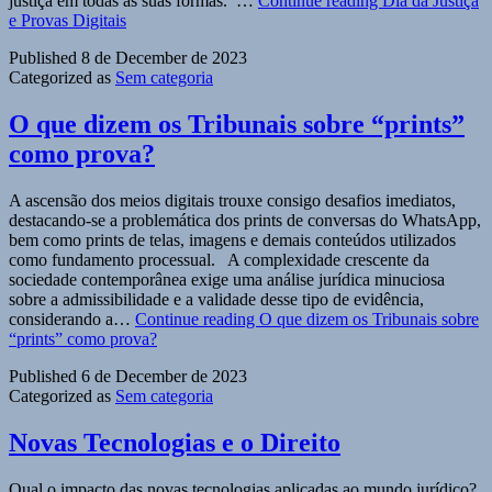
justiça em todas as suas formas. …
Continue reading
Dia da Justiça
e Provas Digitais
Published
8 de December de 2023
Categorized as
Sem categoria
O que dizem os Tribunais sobre “prints”
como prova?
A ascensão dos meios digitais trouxe consigo desafios imediatos,
destacando-se a problemática dos prints de conversas do WhatsApp,
bem como prints de telas, imagens e demais conteúdos utilizados
como fundamento processual. A complexidade crescente da
sociedade contemporânea exige uma análise jurídica minuciosa
sobre a admissibilidade e a validade desse tipo de evidência,
considerando a…
Continue reading
O que dizem os Tribunais sobre
“prints” como prova?
Published
6 de December de 2023
Categorized as
Sem categoria
Novas Tecnologias e o Direito
Qual o impacto das novas tecnologias aplicadas ao mundo jurídico?