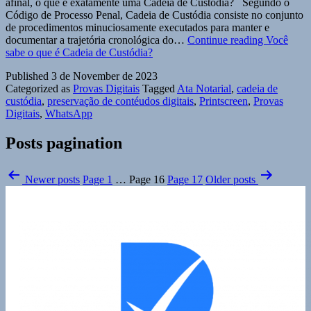
afinal, o que é exatamente uma Cadeia de Custódia? Segundo o
Código de Processo Penal, Cadeia de Custódia consiste no conjunto
de procedimentos minuciosamente executados para manter e
documentar a trajetória cronológica do…
Continue reading
Você
sabe o que é Cadeia de Custódia?
Published
3 de November de 2023
Categorized as
Provas Digitais
Tagged
Ata Notarial
,
cadeia de
custódia
,
preservação de contéudos digitais
,
Printscreen
,
Provas
Digitais
,
WhatsApp
Posts pagination
Newer
posts
Page 1
…
Page 16
Page 17
Older
posts