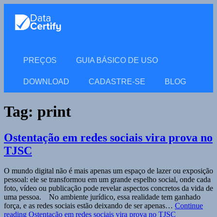
PREÇOS
GUIA BÁSICO DE USO
DOWNLOAD
CADASTRE-SE
BLOG
Tag:
print
Ostentação em redes sociais vira prova no
TJSC
O mundo digital não é mais apenas um espaço de lazer ou exposição
pessoal: ele se transformou em um grande espelho social, onde cada
foto, vídeo ou publicação pode revelar aspectos concretos da vida de
uma pessoa. No ambiente jurídico, essa realidade tem ganhado
força, e as redes sociais estão deixando de ser apenas…
Continue
reading
Ostentação em redes sociais vira prova no TJSC