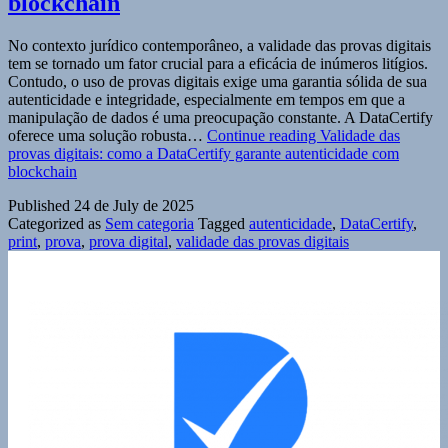
blockchain
No contexto jurídico contemporâneo, a validade das provas digitais
tem se tornado um fator crucial para a eficácia de inúmeros litígios.
Contudo, o uso de provas digitais exige uma garantia sólida de sua
autenticidade e integridade, especialmente em tempos em que a
manipulação de dados é uma preocupação constante. A DataCertify
oferece uma solução robusta…
Continue reading
Validade das
provas digitais: como a DataCertify garante autenticidade com
blockchain
Published
24 de July de 2025
Categorized as
Sem categoria
Tagged
autenticidade
,
DataCertify
,
print
,
prova
,
prova digital
,
validade das provas digitais